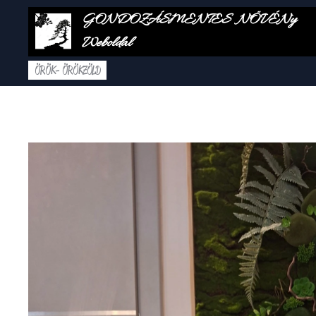
GONDOZÁSMENTES NÖVÉNy
Weboldal
ÖRÖK- ÖRÖKZÖLD