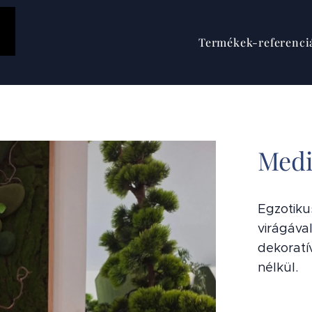
Termékek-referenci
Medi
Egzotiku
virágáva
dekoratí
nélkül.