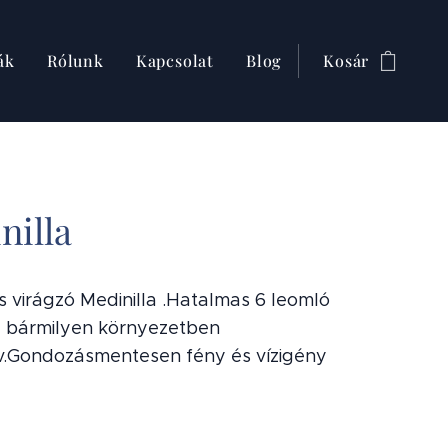
ák
Rólunk
Kapcsolat
Blog
Kosár
nilla
s virágzó Medinilla .Hatalmas 6 leomló
l bármilyen környezetben
v.Gondozásmentesen fény és vízigény