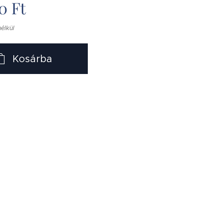
0
Ft
nélkül
Kosárba