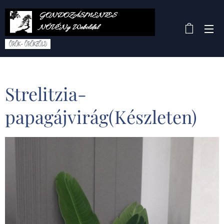
GONDOZÁSMENTES
NÖVÉNy Weboldal
ÖRÖK- ÖRÖKZÖLD
Strelitzia-
papagájvirág(Készleten)